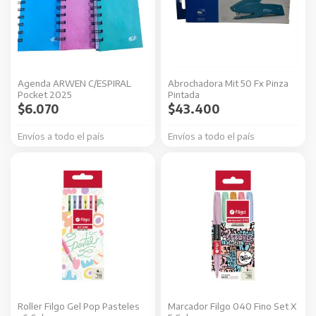
variantes.
Las
opciones
se
Agenda ARWEN C/ESPIRAL
Abrochadora Mit 50 Fx Pinza
pueden
Pocket 2025
Pintada
elegir
$
6.070
$
43.400
en
Envíos a todo el país
Envíos a todo el país
la
página
de
producto
Roller Filgo Gel Pop Pasteles
Marcador Filgo 040 Fino Set X