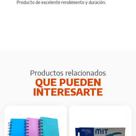
Producto de excelente rendimiento y duración.
Productos relacionados
Este
producto
tiene
múltiples