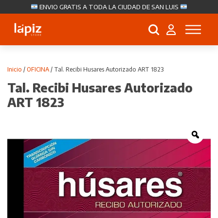
ENVIO GRATIS A TODA LA CIUDAD DE SAN LUIS
Búsqueda
de
productos
Inicio
/
OFICINA
/ Tal. Recibi Husares Autorizado ART 1823
Tal. Recibi Husares Autorizado
ART 1823
Zoo