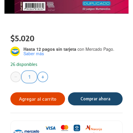
$
5.020
Hasta 12 pagos sin tarjeta
con Mercado Pago.
Saber más
26 disponibles
−
+
Tal.
Recibi
Husares
Agregar al carrito
Comprar ahora
Autorizado
ART
1823
cantidad