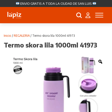
ENVIO GRATIS A TODA LA CIUDAD DE SAN LUIS
Búsqueda
de
productos
Inicio
/
REGALERIA
/ Termo skora lila 1000ml 41973
Termo skora lila 1000ml 41973
Zoo