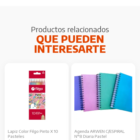
Productos relacionados
Este
producto
tiene
múltiples
variantes.
Las
opciones
se
Lapiz Color Filgo Pinto X 10
Agenda ARWEN C/ESPIRAL
pueden
Pasteles
N°8 Diaria Pastel