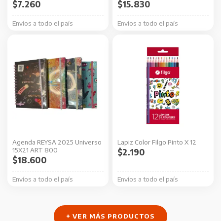
elegir
$
7.260
$
15.830
en
Envíos a todo el país
Envíos a todo el país
la
página
Este
de
producto
producto
tiene
múltiples
variantes.
Las
opciones
se
Agenda REYSA 2025 Universo
Lapiz Color Filgo Pinto X 12
pueden
15X21 ART 800
$
2.190
elegir
$
18.600
en
Envíos a todo el país
Envíos a todo el país
la
página
de
+ VER MÁS PRODUCTOS
producto