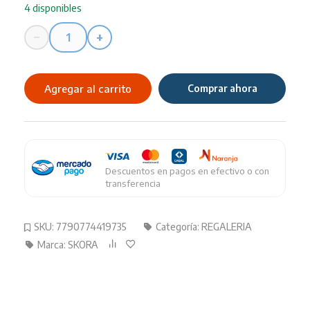
4 disponibles
−
+
Termo
skora
lila
Agregar al carrito
Comprar ahora
1000ml
41973
cantidad
Descuentos en pagos en efectivo o con
transferencia
SKU:
7790774419735
Categoría:
REGALERIA
Marca:
SKORA