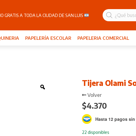
Búsqueda
de
O GRATIS A TODA LA CIUDAD DE SAN LUIS
productos
UINERIA
PAPELERÍA ESCOLAR
PAPELERIA COMERCIAL
Tijera Olami S
Zoom
Volver
$
4.370
Hasta 12 pagos sin 
22 disponibles