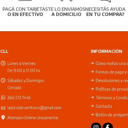
PAGÁ CON TARJETAS
TE LO ENVIAMOS
NECESITÁS AYUDA
O EN EFECTIVO
A DOMICILIO
EN TU COMPRA?
CLL
INFORMACIÓN
Lunes a Viernes
Cómo realizo una 
De 9:00 a 17:00 hs.
Formas de pago y 
Sábados y Domingos
Devoluciones y r
Cerrado
Políticas de privac
266 512 7443
Términos y Condic
Contacto
lapiz.com.ventasrs@gmail.com
Botón de arrepen
Atencion Online Unicamente