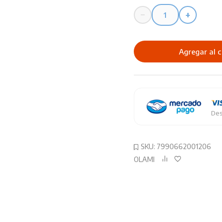
−
+
Tijera
Olami
Soft
Agregar al c
Grip
19.4
Cm
cantidad
Des
SKU:
7990662001206
OLAMI