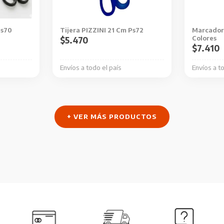
Ps70
Tijera PIZZINI 21 Cm Ps72
Marcador 
Colores
$
5.470
$
7.410
Envíos a todo el país
Envíos a t
+ VER MÁS PRODUCTOS