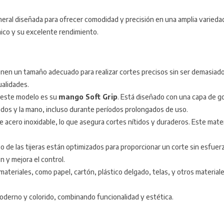
neral diseñada para ofrecer comodidad y precisión en una amplia variedad
ico y su excelente rendimiento.
tienen un tamaño adecuado para realizar cortes precisos sin ser demasia
ualidades.
e este modelo es su
mango Soft Grip
. Está diseñado con una capa de 
 dedos y la mano, incluso durante períodos prolongados de uso.
de acero inoxidable, lo que asegura cortes nítidos y duraderos. Este materi
so de las tijeras están optimizados para proporcionar un corte sin esfu
n y mejora el control.
materiales, como papel, cartón, plástico delgado, telas, y otros material
moderno y colorido, combinando funcionalidad y estética.