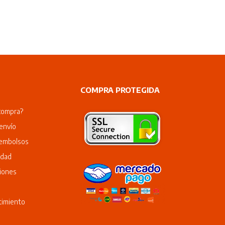
COMPRA PROTEGIDA
compra?
envío
eembolsos
idad
iones
timiento