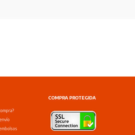
COMPRA PROTEGIDA
compra?
envío
eembolsos