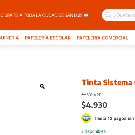
Búsqueda
de
O GRATIS A TODA LA CIUDAD DE SAN LUIS
productos
UINERIA
PAPELERÍA ESCOLAR
PAPELERIA COMERCIAL
Tinta Sistema
Zoom
Volver
$
4.930
Hasta 12 pagos sin 
3 disponibles