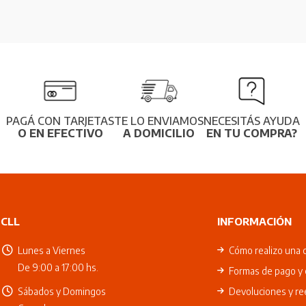
PAGÁ CON TARJETAS
TE LO ENVIAMOS
NECESITÁS AYUDA
O EN EFECTIVO
A DOMICILIO
EN TU COMPRA?
CLL
INFORMACIÓN
Lunes a Viernes
Cómo realizo una 
De 9:00 a 17:00 hs.
Formas de pago y 
Sábados y Domingos
Devoluciones y r