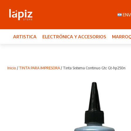
ENVI
ARTISTICA
ELECTRÓNICA Y ACCESORIOS
MARROQ
Inicio
/
TINTA PARA IMPRESORA
/ Tinta Sistema Continuo Gtc Gt-hp250n