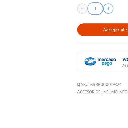
−
+
Tinta
Sistema
Continuo
Agregar al c
Gtc
Gt-
hp250n
cantidad
Des
SKU:
6986000019324
ACCESORIOS
,
INSUMO INF