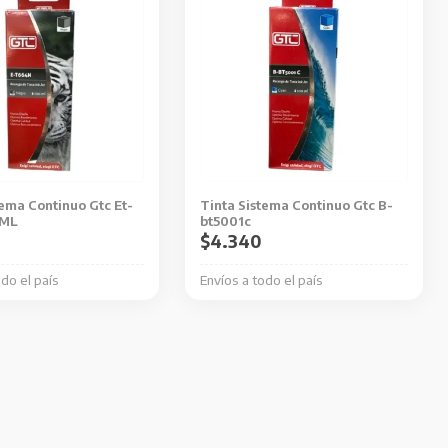
tema Continuo Gtc Et-
Tinta Sistema Continuo Gtc B-
0ML
bt5001c
$
4.340
odo el país
Envíos a todo el país