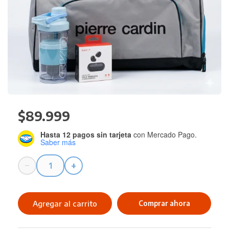
$
89.999
Hasta 12 pagos sin tarjeta
con Mercado Pago.
Saber más
−
+
Combo
GYM
cantidad
Agregar al carrito
Comprar ahora