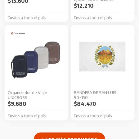
$
15.600
$
12.210
Envíos a todo el país
Envíos a todo el país
Este
producto
tiene
múltiples
variantes.
Las
opciones
se
Organizador de Viaje
BANDERA DE SAN LUIS
pueden
UNICROSS
90×150
elegir
$
9.680
$
84.470
en
Envíos a todo el país
Envíos a todo el país
la
página
de