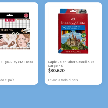
Filgo Alloy x12 Tonos
Lapiz Color Faber Castell X 36
Largo + S
0
$
30.620
odo el país
Envíos a todo el país