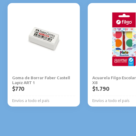
Goma de Borrar Faber Castell
Acuarela Filgo Escolar
Lapiz ART 1
X8
$
770
$
1.790
Envíos a todo el país
Envíos a todo el país