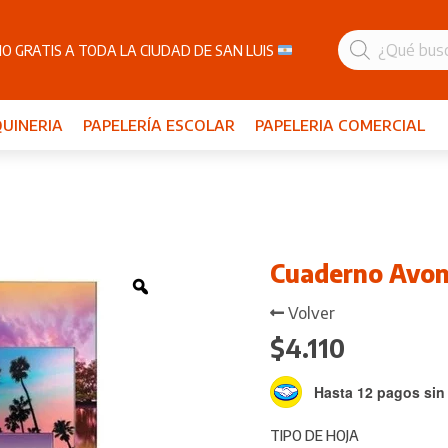
Búsqueda
de
O GRATIS A TODA LA CIUDAD DE SAN LUIS
productos
UINERIA
PAPELERÍA ESCOLAR
PAPELERIA COMERCIAL
Cuaderno Avon
Zoom
Volver
$
4.110
Hasta 12 pagos sin 
TIPO DE HOJA