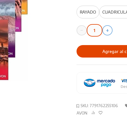
RAYADO
CUADRICUL
−
+
Cuaderno
Avon
22X29
Agregar al c
Espiralado
84HJ
cantidad
Des
SKU:
7791762255106
AVON