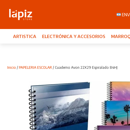
ENVI
ARTISTICA
ELECTRÓNICA Y ACCESORIOS
MARROQ
Inicio
/
PAPELERIA ESCOLAR
/ Cuaderno Avon 22X29 Espiralado 84HJ