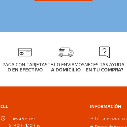
PAGÁ CON TARJETAS
TE LO ENVIAMOS
NECESITÁS AYUDA
O EN EFECTIVO
A DOMICILIO
EN TU COMPRA?
CLL
INFORMACIÓN
Lunes a Viernes
Cómo realizo una 
De 9:00 a 17:00 hs.
Formas de pago y 