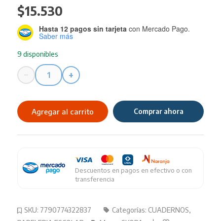
$
15.530
Hasta 12 pagos sin tarjeta
con Mercado Pago.
Saber más
9 disponibles
−
+
Set
SKORA
Teen
Agregar al carrito
Comprar ahora
Cuaderno+lapicera+anotador
cantidad
Descuentos en pagos en efectivo o con
transferencia
SKU:
7790774322837
Categorías:
CUADERNOS
,