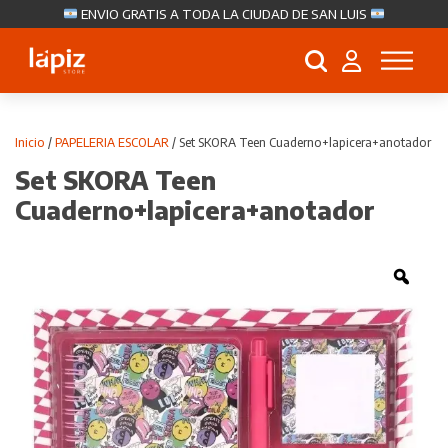
ENVIO GRATIS A TODA LA CIUDAD DE SAN LUIS
Búsqueda
de
productos
Inicio
/
PAPELERIA ESCOLAR
/ Set SKORA Teen Cuaderno+lapicera+anotador
Set SKORA Teen
Cuaderno+lapicera+anotador
Zoo