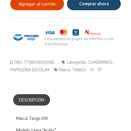
19X24
Agregar al carrito
Comprar ahora
Rayado
98HJ
cantidad
Descuentos en pagos en efectivo o con
transferencia
SKU:
7798010920410
Categorías:
CUADERNOS
,
PAPELERIA ESCOLAR
Marca:
TANGO
DESCRIPCIÓN
Marca: Tango XXI
Modelo: Línea “Araña”.