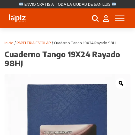
ENVIO GRATIS A TODA LA CIUDAD DE SAN LUIS
Búsqueda
de
productos
Inicio
/
PAPELERIA ESCOLAR
/ Cuaderno Tango 19X24 Rayado 98HJ
Cuaderno Tango 19X24 Rayado
98HJ
Zoo