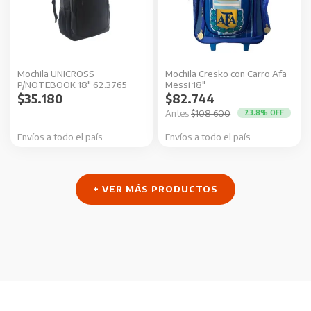
Mochila UNICROSS
Mochila Cresko con Carro Afa
P/NOTEBOOK 18″ 62.3765
Messi 18″
$
35.180
$
82.744
El
El
$
108.600
23.8% OFF
precio
precio
Envíos a todo el país
Envíos a todo el país
original
actual
era:
es:
$108.600.
$82.744.
+ VER MÁS PRODUCTOS