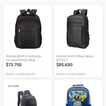
Mochila BIWO Hamburgo
Mochila BIWO Milan Negro
Portanotebook Negr
B73225
$
73.750
$
85.630
Envíos a todo el país
Envíos a todo el país