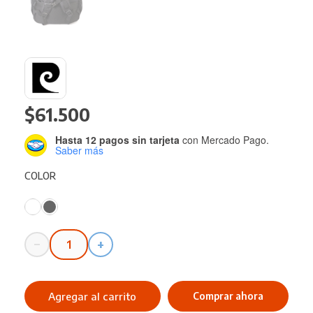
$
61.500
Hasta 12 pagos sin tarjeta
con Mercado Pago.
Saber más
COLOR
−
+
Mochila
PIERRE
CARDIN
Agregar al carrito
Comprar ahora
Portanotebook