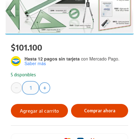
$
101.100
Hasta 12 pagos sin tarjeta
con Mercado Pago.
Saber más
5 disponibles
−
+
Tablero
PLANTEC
Dozent
Agregar al carrito
Comprar ahora
50X60
+
Kit
Compl