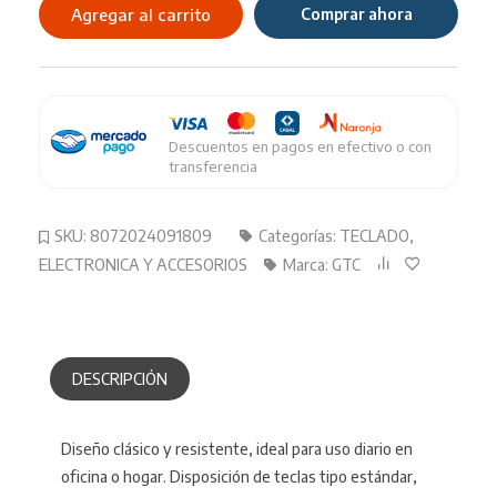
Standard
Agregar al carrito
Comprar ahora
USB
ART
Kbg-
204
cantidad
Descuentos en pagos en efectivo o con
transferencia
SKU:
8072024091809
Categorías:
TECLADO
,
ELECTRONICA Y ACCESORIOS
Marca:
GTC
DESCRIPCIÓN
Diseño clásico y resistente, ideal para uso diario en
oficina o hogar. Disposición de teclas tipo estándar,