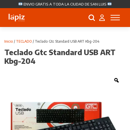
ENVIO GRATIS A TODA LA CIUDAD DE SAN LUIS
Búsqueda
de
productos
Inicio
/
TECLADO
/ Teclado Gtc Standard USB ART Kbg-204
Teclado Gtc Standard USB ART
Kbg-204
Zoo