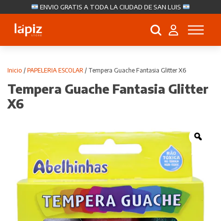
ENVIO GRATIS A TODA LA CIUDAD DE SAN LUIS
Búsqueda
de
productos
Inicio
/
PAPELERIA ESCOLAR
/ Tempera Guache Fantasia Glitter X6
Tempera Guache Fantasia Glitter
X6
Zoo