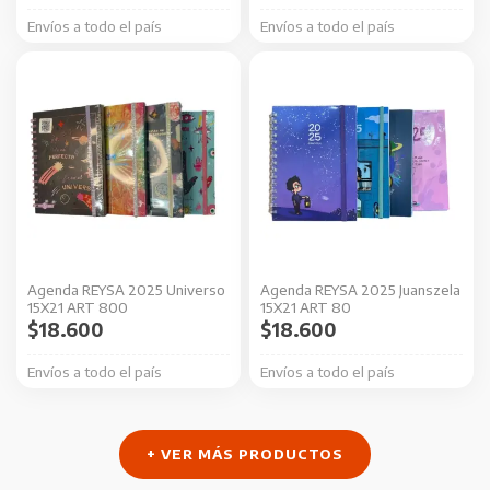
Envíos a todo el país
Envíos a todo el país
Este
Este
producto
producto
tiene
tiene
múltiples
múltiples
variantes.
variantes.
Las
Las
opciones
opciones
se
se
Agenda REYSA 2025 Universo
Agenda REYSA 2025 Juanszela
pueden
pueden
15X21 ART 800
15X21 ART 80
elegir
elegir
$
18.600
$
18.600
en
en
Envíos a todo el país
Envíos a todo el país
la
la
página
página
de
de
+ VER MÁS PRODUCTOS
producto
producto