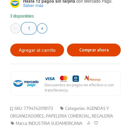
Hasta 12 pagos sin tarjeta
con Mercado Pago.
Saber más
3 disponibles
−
+
Agenda
Industria
Sudamericana
Agregar al carrito
Comprar ahora
N
8
Le
Mans
cantidad
Descuentos en pagos en efectivo o con
transferencia
SKU:
7794742018173
Categorías:
AGENDAS Y
ORGANIZADORES
,
PAPELERIA COMERCIAL
,
REGALERIA
Marca:
INDUSTRIA SUDAMERICANA